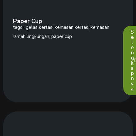
Paper Cup
tags :
gelas kertas
,
kemasan kertas
,
kemasan
S
ramah lingkungan
,
paper cup
e
l
e
n
g
k
a
p
n
y
a