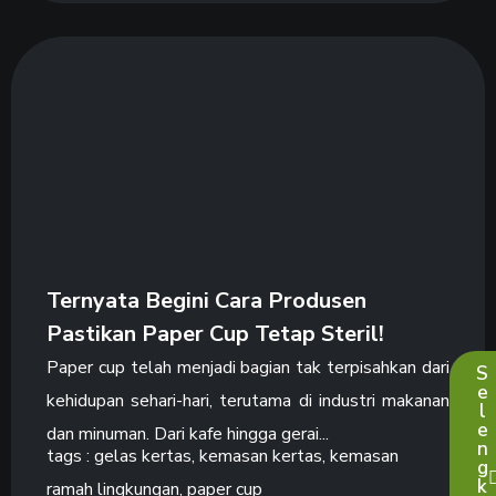
Ternyata Begini Cara Produsen
Pastikan Paper Cup Tetap Steril!
Paper cup telah menjadi bagian tak terpisahkan dari
S
e
kehidupan sehari-hari, terutama di industri makanan
l
e
dan minuman. Dari kafe hingga gerai...
n
tags :
gelas kertas
,
kemasan kertas
,
kemasan
g
k
ramah lingkungan
,
paper cup