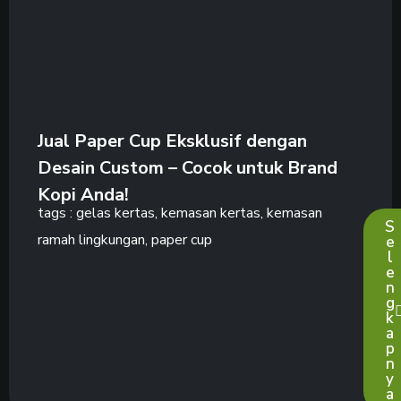
Jual Paper Cup Eksklusif dengan
Desain Custom – Cocok untuk Brand
Kopi Anda!
tags :
gelas kertas
,
kemasan kertas
,
kemasan
S
ramah lingkungan
,
paper cup
e
l
e
n
g
k
a
p
n
y
a