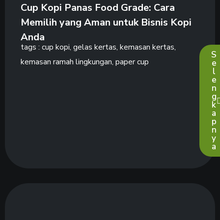
Cup Kopi Panas Food Grade: Cara
Memilih yang Aman untuk Bisnis Kopi
Anda
tags :
cup kopi
,
gelas kertas
,
kemasan kertas
,
S
kemasan ramah lingkungan
,
paper cup
e
l
e
n
g
k
a
p
n
y
a