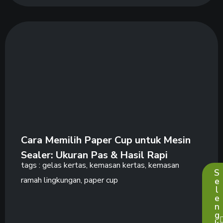
Cara Memilih Paper Cup untuk Mesin
Sealer: Ukuran Pas & Hasil Rapi
tags :
gelas kertas
,
kemasan kertas
,
kemasan
S
ramah lingkungan
,
paper cup
e
l
e
n
g