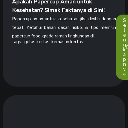
Apakah Papercup Aman untuk
Kesehatan? Simak Faktanya di Sini!
Papercup aman untuk kesehatan jika dipilih dengan
S
e
tepat. Ketahui bahan dasar, risiko, & tips memilih
l
e
papercup food-grade ramah lingkungan di...
n
tags :
gelas kertas
,
kemasan kertas
g
k
a
p
n
y
a