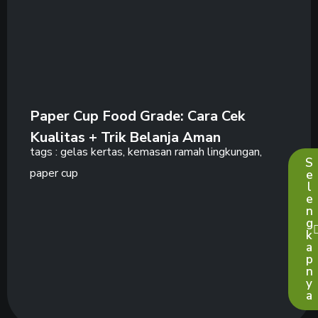
Paper Cup Food Grade: Cara Cek
Kualitas + Trik Belanja Aman
tags :
gelas kertas
,
kemasan ramah lingkungan
,
S
paper cup
e
l
e
n
g
k
a
p
n
y
a