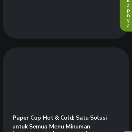
k
a
p
n
y
a
Paper Cup Hot & Cold: Satu Solusi
untuk Semua Menu Minuman