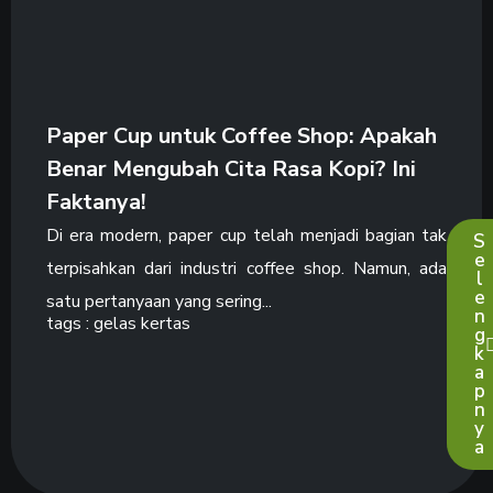
Paper Cup untuk Coffee Shop: Apakah
Benar Mengubah Cita Rasa Kopi? Ini
Faktanya!
Di era modern, paper cup telah menjadi bagian tak
S
e
terpisahkan dari industri coffee shop. Namun, ada
l
e
satu pertanyaan yang sering...
n
tags :
gelas kertas
g
k
a
p
n
y
a