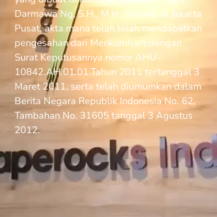
Darmawa Ng, S.H., M.H., Notaris di Jakarta
Pusat, akta mana telah telah mendapatkan
pengesahan dari Menkumham dengan
Surat Keputusannya nomor AHU-
10842.AH.01.01.Tahun 2011 tertanggal 3
Maret 2011, serta telah diumumkan dalam
Berita Negara Republik Indonesia No. 62,
Tambahan No. 31605 tanggal 3 Agustus
2012.