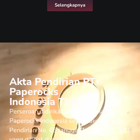
Selengkapnya
Akta Pendirian PT
Paperocks
Indonesia Tbk.
Perseroan didirikan dengan nama PT
Paperocks Indonesia sesuai dengan Akta
Pendirian No. 65 tanggal 14 Februari 2011
yang dibuat di hadapan Buntario Tigris