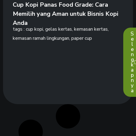
Cup Kopi Panas Food Grade: Cara
Memilih yang Aman untuk Bisnis Kopi
Anda
tags :
cup kopi
,
gelas kertas
,
kemasan kertas
,
S
kemasan ramah lingkungan
,
paper cup
e
l
e
n
g
k
a
p
n
y
a