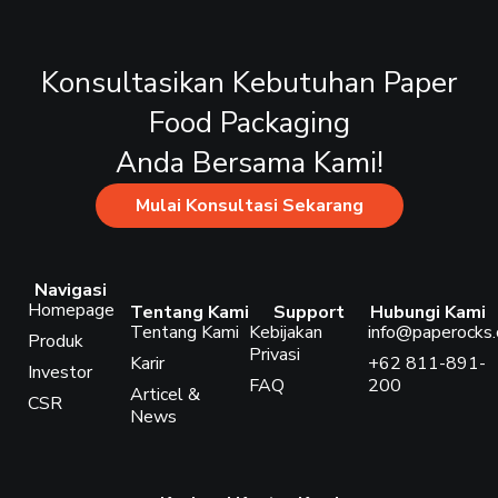
Konsultasikan Kebutuhan Paper
Food Packaging
Anda Bersama Kami!
Mulai Konsultasi Sekarang
Navigasi
Homepage
Tentang Kami
Support
Hubungi Kami
Tentang Kami
Kebijakan
info@paperocks.c
Produk
Privasi
Karir
+62 811-891-
Investor
FAQ
200
Articel &
CSR
News