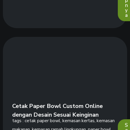
p
n
y
a
Cetak Paper Bowl Custom Online
dengan Desain Sesuai Keinginan
tags :
cetak paper bowl
,
kemasan kertas
,
kemasan
S
makanan
,
kemasan ramah lingkungan
,
paper bowl
,