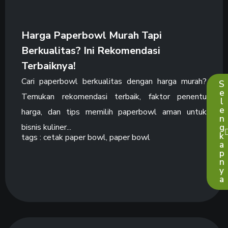
Harga Paperbowl Murah Tapi
Berkualitas? Ini Rekomendasi
Terbaiknya!
Cari paperbowl berkualitas dengan harga murah?
S
e
Temukan rekomendasi terbaik, faktor penentu
l
e
harga, dan tips memilih paperbowl aman untuk
n
bisnis kuliner...
g
k
tags :
cetak paper bowl
,
paper bowl
a
p
n
y
a