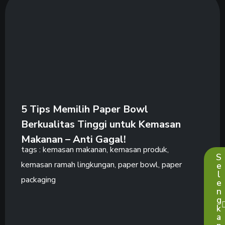
5 Tips Memilih Paper Bowl
Berkualitas Tinggi untuk Kemasan
Makanan – Anti Gagal!
tags :
kemasan makanan
,
kemasan produk
,
S
kemasan ramah lingkungan
,
paper bowl
,
paper
e
l
packaging
e
n
g
k
a