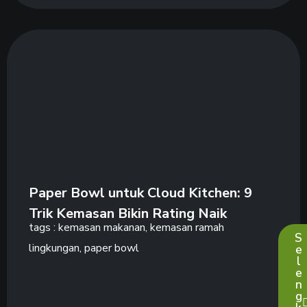
Paper Bowl untuk Cloud Kitchen: 9
Trik Kemasan Bikin Rating Naik
tags :
kemasan makanan
,
kemasan ramah
S
lingkungan
,
paper bowl
e
l
e
n
g