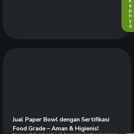
k
a
p
n
y
a
Jual Paper Bowl dengan Sertifikasi
Food Grade – Aman & Higienis!