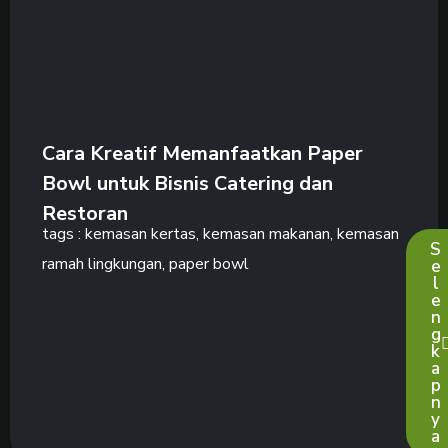
Cara Kreatif Memanfaatkan Paper
Bowl untuk Bisnis Catering dan
Restoran
tags :
kemasan kertas
,
kemasan makanan
,
kemasan
S
ramah lingkungan
,
paper bowl
e
l
e
n
g
k
a
p
n
y
a