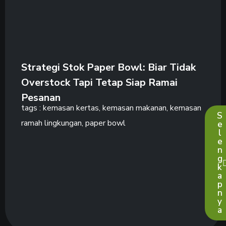
Strategi Stok Paper Bowl: Biar Tidak
Overstock Tapi Tetap Siap Ramai
Pesanan
tags :
kemasan kertas
,
kemasan makanan
,
kemasan
S
ramah lingkungan
,
paper bowl
e
l
e
n
g
k
a
p
n
y
a