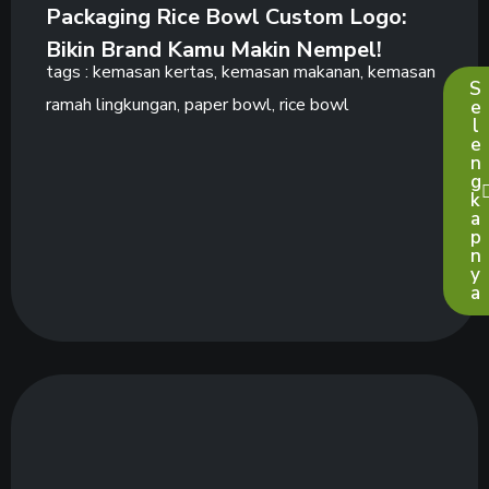
Packaging Rice Bowl Custom Logo:
Bikin Brand Kamu Makin Nempel!
tags :
kemasan kertas
,
kemasan makanan
,
kemasan
S
ramah lingkungan
,
paper bowl
,
rice bowl
e
l
e
n
g
k
a
p
n
y
a