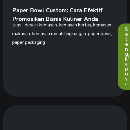
Paper Bowl Custom: Cara Efektif
Promosikan Bisnis Kuliner Anda
tags :
desain kemasan
,
kemasan kertas
,
kemasan
S
makanan
,
kemasan ramah lingkungan
,
paper bowl
,
e
l
paper packaging
e
n
g
k
a
p
n
y
a