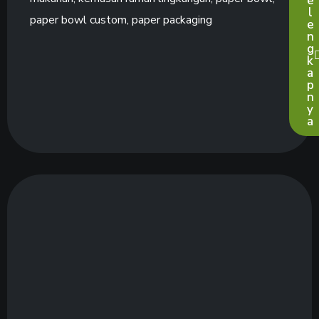
e
l
paper bowl custom
,
paper packaging
e
n
g
k
a
p
n
y
a