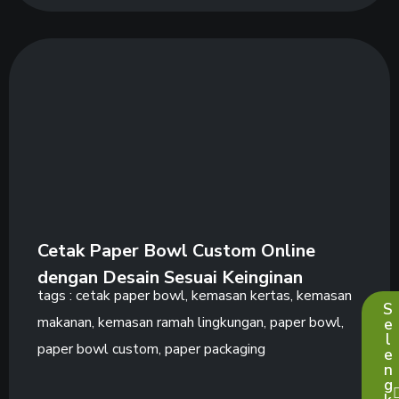
Cetak Paper Bowl Custom Online
dengan Desain Sesuai Keinginan
tags :
cetak paper bowl
,
kemasan kertas
,
kemasan
S
makanan
,
kemasan ramah lingkungan
,
paper bowl
,
e
l
paper bowl custom
,
paper packaging
e
n
g