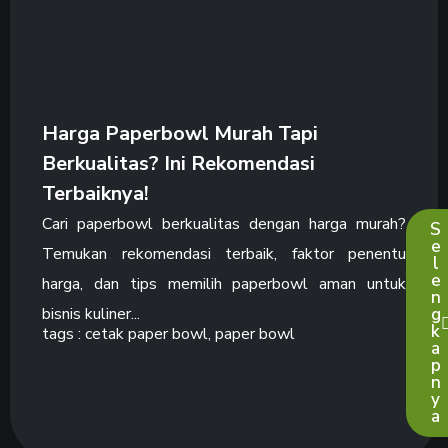
Harga Paperbowl Murah Tapi
Berkualitas? Ini Rekomendasi
Terbaiknya!
Cari paperbowl berkualitas dengan harga murah?
S
e
Temukan rekomendasi terbaik, faktor penentu
l
e
harga, dan tips memilih paperbowl aman untuk
n
bisnis kuliner...
g
k
tags :
cetak paper bowl
,
paper bowl
a
p
n
y
a