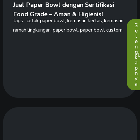
Jual Paper Bowl dengan Sertifikasi
Food Grade – Aman & Higienis!
tags :
cetak paper bowl
,
kemasan kertas
,
kemasan
S
ramah lingkungan
,
paper bowl
,
paper bowl custom
e
l
e
n
g
k
a
p
n
y
a