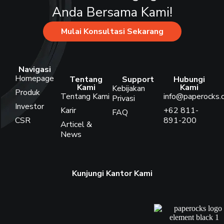
Anda Bersama Kami!
Mulai Konsultasi Sekarang
Navigasi
Homepage
Tentang
Support
Hubungi
Kami
Kami
Kebijakan
Produk
Tentang Kami
info@paperocks.c
Privasi
Investor
Karir
+62 811-
FAQ
CSR
891-200
Articel &
News
Kunjungi Kantor Kami