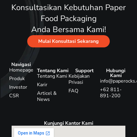
Konsultasikan Kebutuhan Paper
Food Packaging
Anda Bersama Kami!
Mulai Konsultasi Sekarang
Navigasi
Homepage
Tentang Kami
Support
Hubungi
Kami
Tentang Kami
Kebijakan
Produk
info@paperocks.
Privasi
Karir
Investor
+62 811-
FAQ
Articel &
CSR
891-200
News
Kunjungi Kantor Kami