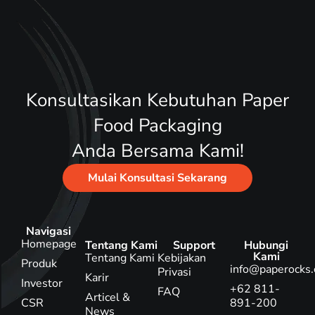
Konsultasikan Kebutuhan Paper
Food Packaging
Anda Bersama Kami!
Mulai Konsultasi Sekarang
Navigasi
Homepage
Tentang Kami
Support
Hubungi
Kami
Tentang Kami
Kebijakan
Produk
info@paperocks.
Privasi
Karir
Investor
+62 811-
FAQ
Articel &
CSR
891-200
News