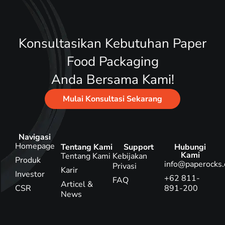
Konsultasikan Kebutuhan Paper
Food Packaging
Anda Bersama Kami!
Mulai Konsultasi Sekarang
Navigasi
Homepage
Tentang Kami
Support
Hubungi
Kami
Tentang Kami
Kebijakan
Produk
info@paperocks.
Privasi
Karir
Investor
+62 811-
FAQ
Articel &
CSR
891-200
News