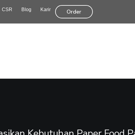
CSR
Blog
Karir
Order
n
asikan Kebutuhan Paper Food P